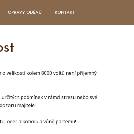
OPRAVY ODĚVŮ
KONTAKT
ost
o velikosti kolem 8000 voltů není příjemný!
a určitých podmínek v rámci stresu nebo své
dozoru majitele!
otu, odér alkoholu a vůně parfému!