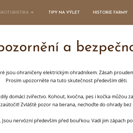
GROTURISTIKA
TIPY NA VÝLET
HISTORIE FARMY
ozornění a bezpečn
teré jsou ohraničeny elektrickým ohradníkem. Zásah proudem 
Prosím upozorněte na tuto skutečnost především děti.
ždily domácí zvířectvo. Kohout, kvočna, pes i kočka můžou z
zaútočit! Zvláště pozor na berana, nechoďte do ohrady bez 
í. Jsou nervózní především před bouřkou. Vadí jim zápach p