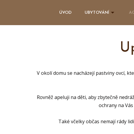
ÚVOD
UBYTOVÁNÍ
A
Up
V okolí domu se nacházejí pastviny ovcí, k
Rovněž apeluji na děti, aby zbytečně nedrá
ochrany na Vás 
Také včelky občas nemají rády lid